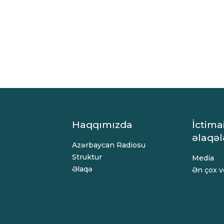
Haqqımızda
İctima
əlaqəl
Azərbaycan Radiosu
Struktur
Media
Əlaqə
Ən çox ve