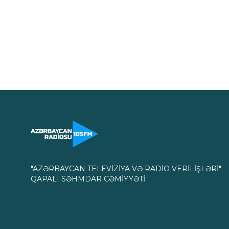
"AZƏRBAYCAN TELEVİZİYA VƏ RADİO VERİLİŞLƏRİ"
QAPALI SƏHMDAR CƏMİYYƏTİ