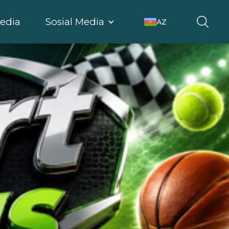
edia
Sosial Media
AZ