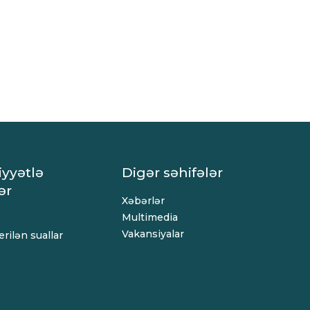
iyyətlə
Digər səhifələr
ər
Xəbərlər
Multimedia
Vakansiyalar
rilən suallar