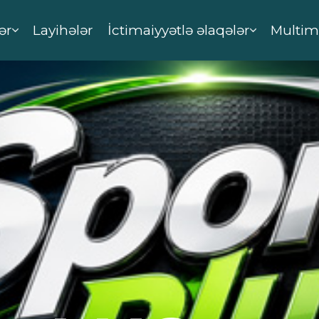
ər
Layihələr
İctimaiyyətlə əlaqələr
Multim