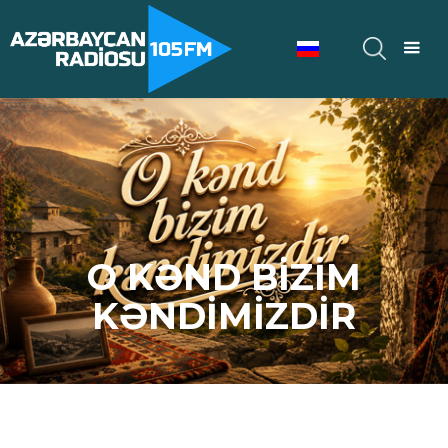
O KƏND BİZİM
KƏNDİMİZDİR