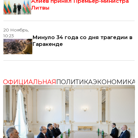
Алиев принял Премьер-министра
Литвы
20 Ноябрь,
10:23
Минуло 34 года со дня трагедии в
Гаракенде
20 Ноябрь,
09:11
20 Ноября - День города Агдам
ОФИЦИАЛЬНАЯ
ПОЛИТИКА
ЭКОНОМИКА
30 Сентябрь,
09:19
Çempionlar Liqası: "Qalatasaray" bu
gün "Liverpul"u qəbul edəcək