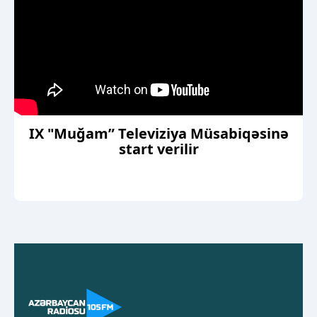
IX "Muğam” Televiziya Müsabiqəsinə
start verilir