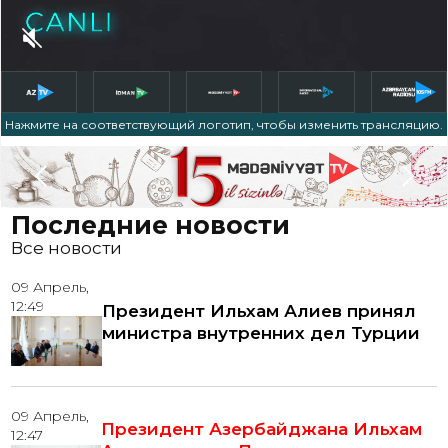
Нажмите на соответствующий логотип, чтобы изменить трансляцию.
Slide 5 of 5.
Последние новости
Все новости
09 Апрель,
12:49
Президент Ильхам Алиев принял
министра внутренних дел Турции
09 Апрель,
Президент Азербайджана Ильхам
12:47