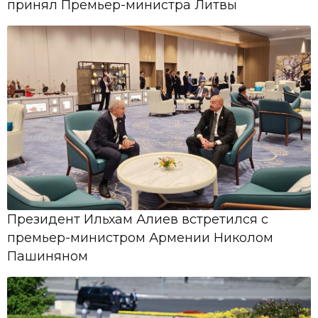
принял Премьер-министра Литвы
Азербайджанской Республики О
предоставлении А.И.Бабаеву ...
05 Май,
10:49
IX "Muğam” Televiziya Müsabiqəsinə
start verilir
Президент Ильхам Алиев встретился с
премьер-министром Армении Николом
Пашиняном