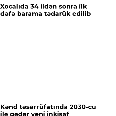
Xocalıda 34 ildən sonra ilk
dəfə barama tədarük edilib
Kənd təsərrüfatında 2030-cu
ilə qədər yeni inkişaf