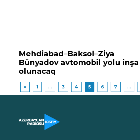
Mehdiabad–Baksol–Ziya
Bünyadov avtomobil yolu inşa
olunacaq
«
1
...
3
4
5
6
7
...