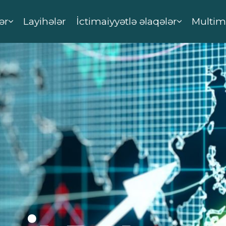
ər
Layihələr
İctimaiyyətlə əlaqələr
Multim