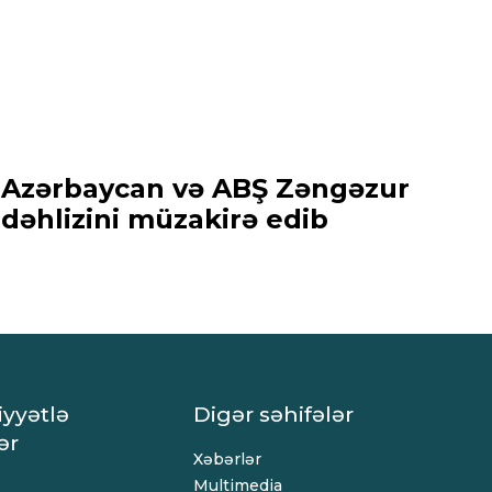
Azərbaycan və ABŞ Zəngəzur
dəhlizini müzakirə edib
iyyətlə
Digər səhifələr
ər
Xəbərlər
Multimedia