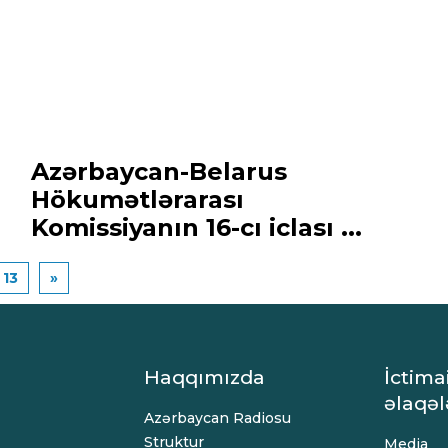
Azərbaycan-Belarus
Hökumətlərarası
Komissiyanın 16-cı iclası ...
13
»
Haqqımızda
İctima
əlaqəl
Azərbaycan Radiosu
Struktur
Media