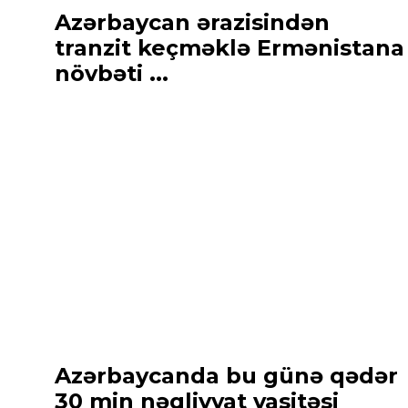
Azərbaycan ərazisindən
tranzit keçməklə Ermənistana
növbəti ...
Azərbaycanda bu günə qədər
30 min nəqliyyat vasitəsi