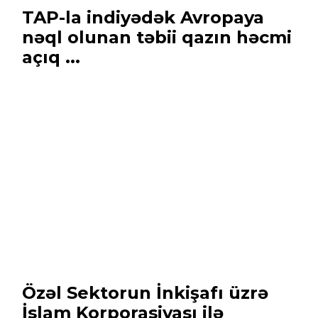
TAP-la indiyədək Avropaya
nəql olunan təbii qazın həcmi
açıq ...
Özəl Sektorun İnkişafı üzrə
İslam Korporasiyası ilə