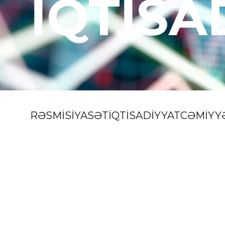
İQTİSA
RƏSMİ
SİYASƏT
İQTİSADİYYAT
CƏMİYY