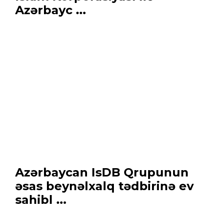
Azərbayc ...
Azərbaycan IsDB Qrupunun
əsas beynəlxalq tədbirinə ev
sahibl ...