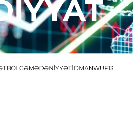
DİYYAT
ƏT
BÖLGƏ
MƏDƏNİYYƏT
İDMAN
WUF13